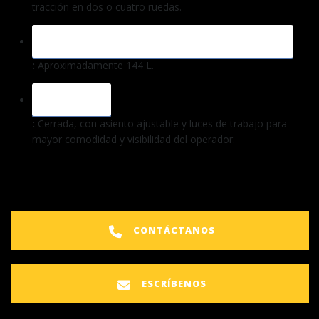
tracción en dos o cuatro ruedas.
CAPACIDAD DEL TANQUE DE COMBUSTIBLE
:
Aproximadamente 144 L.
CABINA
:
Cerrada, con asiento ajustable y luces de trabajo para
mayor comodidad y visibilidad del operador.
CONTÁCTANOS
ESCRÍBENOS