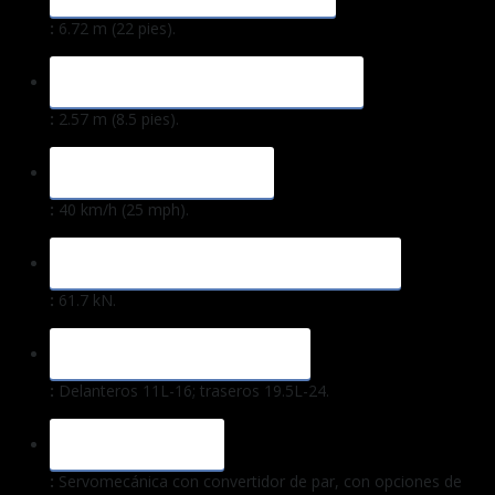
:
6.72 m (22 pies).
ALTURA MÁXIMA DE DESCARGA
:
2.57 m (8.5 pies).
VELOCIDAD MÁXIMA
:
40 km/h (25 mph).
FUERZA DE ROTURA DE LA CUCHARA
:
61.7 kN.
NEUMÁTICOS ESTÁNDAR
:
Delanteros 11L-16; traseros 19.5L-24.
TRANSMISIÓN
:
Servomecánica con convertidor de par, con opciones de