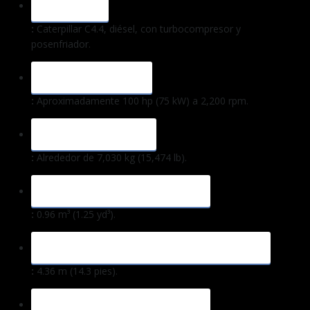
MOTOR
:
Caterpillar C4.4, diésel, con turbocompresor y
posenfriador.
POTENCIA NETA
:
Aproximadamente 100 hp (75 kW) a 2,200 rpm.
PESO OPERATIVO
:
Alrededor de 7,030 kg (15,474 lb).
CAPACIDAD DE LA CUCHARA
:
0.96 m³ (1.25 yd³).
PROFUNDIDAD MÁXIMA DE EXCAVACIÓN
:
4.36 m (14.3 pies).
ALCANCE LATERAL MÁXIMO