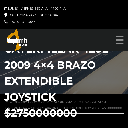
LUNES - VIERNES: 8:30 A.M. - 17:00 P.M.
CALLE 122 # 7A - 18 OFICINA 306
+57 601 311 3656
RETROCARGADOR
CATERPILLAR 420E
2009 4×4 BRAZO
EXTENDIBLE
JOYSTICK
MAQUINARIA PARA VIAS
>
MAQUINARIA
>
RETROCARGADOR
CATERPILLAR 420E 2009 4×4 BRAZO EXTENDIBLE JOYSTICK $2750000000
$2750000000