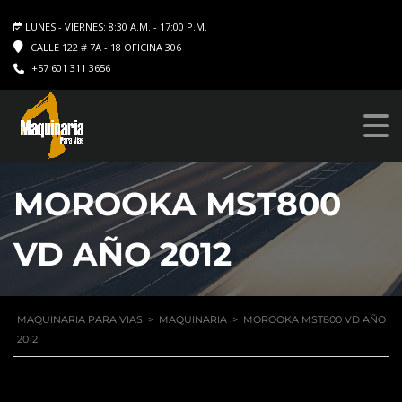
LUNES - VIERNES: 8:30 A.M. - 17:00 P.M.
CALLE 122 # 7A - 18 OFICINA 306
+57 601 311 3656
MOROOKA MST800
VD AÑO 2012
MAQUINARIA PARA VIAS
>
MAQUINARIA
>
MOROOKA MST800 VD AÑO
2012