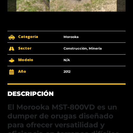
Categoría
Morooka
Sector
Construcción, Mineria
Modelo
N/A
Año
2012
DESCRIPCIÓN
El
Morooka MST-800VD
es un
dumper de orugas diseñado
para ofrecer versatilidad y