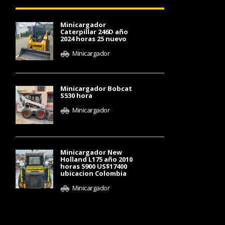
Minicargador
Caterpillar 246D año
2024 horas 25 nuevo
Minicargador
Minicargador Bobcat
S530 hora
Minicargador
Minicargador New
Holland L175 año 2010
horas 5900 US$17400
ubicacion Colombia
Minicargador