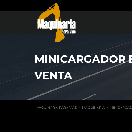
MINICARGADOR B
VENTA
MAQUINARIA PARA VIAS
>
MAQUINARIA
>
MINICARGAD