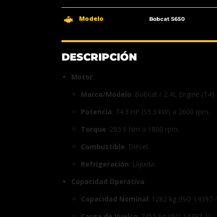
Modelo
Bobcat S650
DESCRIPCIÓN
Motor
:
Marca/Modelo
: Bobcat / 2.4L Engine (T4).
Potencia
: 74.3 HP (55.3 kW) a 2600 rpm.
Torque
: 283.9 Nm a 1800 rpm.
Combustible
: Diésel.
Refrigeración
: Líquida.
Capacidad Operativa
:
Capacidad Nominal
: 1282 kg (ISO 14397-1
Carga de Vuelco
: 2455 kg (ISO 14397-1).