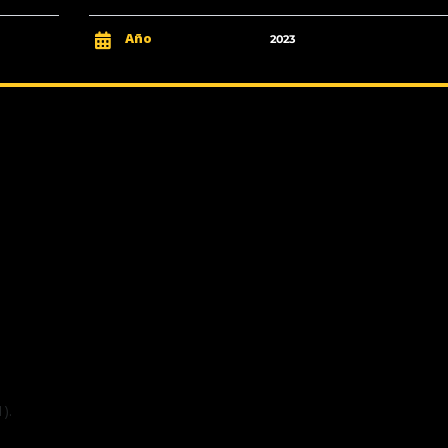
Año
2023
).