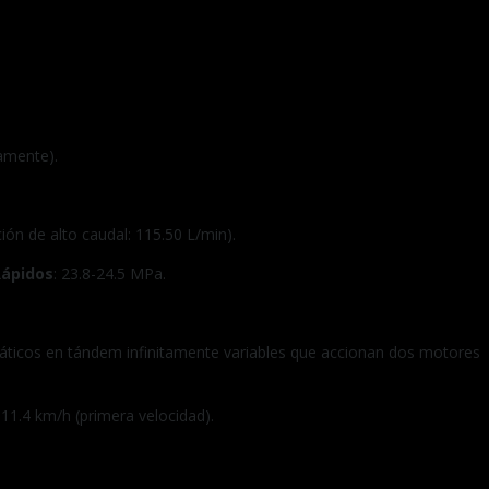
amente).
ción de alto caudal: 115.50 L/min).
Rápidos
: 23.8-24.5 MPa.
áticos en tándem infinitamente variables que accionan dos motores
: 11.4 km/h (primera velocidad).