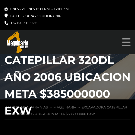
LUNES - VIERNES: 8:30 A.M. - 17:00 P.M.
CALLE 122 # 7A - 18 OFICINA 306
+57 601 311 3656
EXCAVADORA
CATEPILLAR 320DL
AÑO 2006 UBICACION
META $385000000
EXW
MAQUINARIA PARA VIAS
>
MAQUINARIA
>
EXCAVADORA CATEPILLAR
320DL AÑO 2006 UBICACION META $385000000 EXW