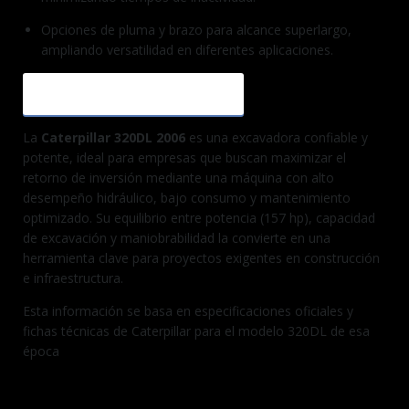
Opciones de pluma y brazo para alcance superlargo,
ampliando versatilidad en diferentes aplicaciones.
RESUMEN ESTRATÉGICO
La
Caterpillar 320DL 2006
es una excavadora confiable y
potente, ideal para empresas que buscan maximizar el
retorno de inversión mediante una máquina con alto
desempeño hidráulico, bajo consumo y mantenimiento
optimizado. Su equilibrio entre potencia (157 hp), capacidad
de excavación y maniobrabilidad la convierte en una
herramienta clave para proyectos exigentes en construcción
e infraestructura.
Esta información se basa en especificaciones oficiales y
fichas técnicas de Caterpillar para el modelo 320DL de esa
época