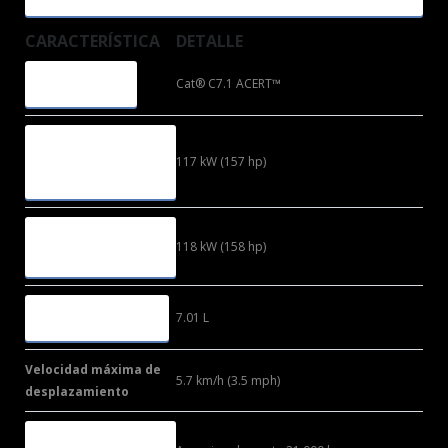
CARACTERÍSTICA
DETALLE
MOTOR
Cat® C7.1 ACERT™
POTENCIA
NETA (ISO
117 kW (157 hp)
9249)
POTENCIA
118 kW (158 hp)
BRUTA
CILINDRADA
7.01 L
Velocidad máxima de
5.7 km/h (3.5 mph)
desplazamiento
PESO