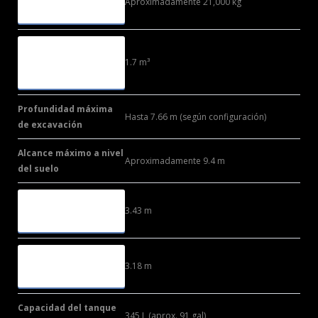
Aproximadamente 21,000 kg
OPERATIVO
CAPACIDAD
DEL
1.7 m³
CUCHARÓN
Profundidad máxima
Hasta 7.66 m (según configuración)
de excavación
Alcance máximo a nivel
Aproximadamente 9.4 m
del suelo
ALTURA
3.43 m
MÁXIMA
ANCHO
3.18 m
TOTAL
Capacidad del tanque
345 L (aprox. 91 gal)