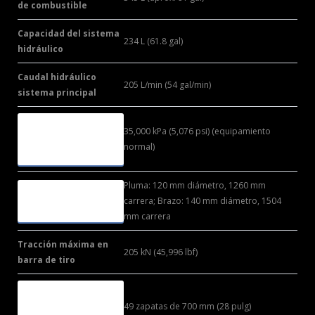
de combustible
Capacidad del sistema
234 L (61.8 gal)
hidráulico
Caudal hidráulico
205 L/min (54 gal/min)
sistema principal
PRESIÓN
35,000 kPa (5,076 psi) (equipamiento
MÁXIMA
normal)
HIDRÁULICA
Pluma: 120 mm diámetro, 1260 mm
CILINDROS
carrera; Brazo: 140 mm diámetro, 1504
PRINCIPALES
mm carrera
Tracción máxima en
205 kN (45,996 lbf)
barra de tiro
CANTIDAD
DE ZAPATAS
49 zapatas de 700 mm (28 pulg)