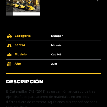
Categoría
Dumper
Sector
Mineria
Modelo
Cat 745
Año
2018
DESCRIPCIÓN
El
Caterpillar 745 (2018)
es un camión articulado de tres
ejes diseñado para acarreo de materiales en terrenos
difíciles fuera de carretera. Aquí tienes sus especificaciones