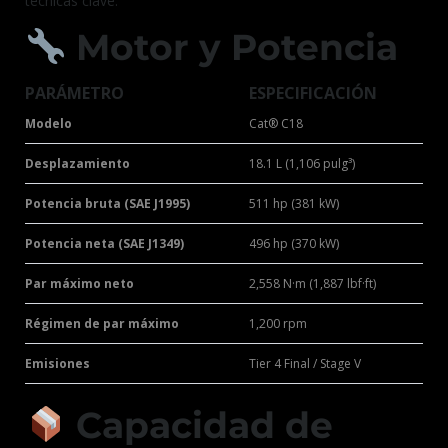
técnicas clave:
Motor y Potencia
PARÁMETRO
ESPECIFICACIÓN
Modelo
Cat® C18
Desplazamiento
18.1 L (1,106 pulg³)
Potencia bruta (SAE J1995)
511 hp (381 kW)
Potencia neta (SAE J1349)
496 hp (370 kW)
Par máximo neto
2,558 N·m (1,887 lbf·ft)
Régimen de par máximo
1,200 rpm
Emisiones
Tier 4 Final / Stage V
Capacidad de