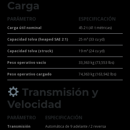
Carga
PARÁMETRO
ESPECIFICACIÓN
Carga útil nominal
45.2 t (41 t métricas)
Capacidad tolva (heaped SAE 2:1)
25 m³ (33 cu yd)
Capacidad tolva (struck)
19 m³ (24 cu yd)
Peso operativo vacío
33,363 kg (73,553 lbs)
Peso operativo cargado
74,363 kg (163,942 lbs)
Transmisión y
Velocidad
PARÁMETRO
ESPECIFICACIÓN
Transmisión
Automática de 9 adelante / 2 reversa