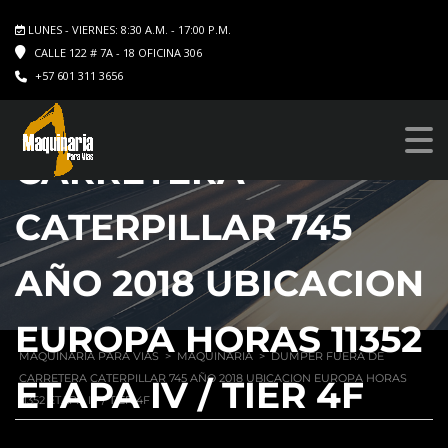
LUNES - VIERNES: 8:30 A.M. - 17:00 P.M.
CALLE 122 # 7A - 18 OFICINA 306
+57 601 311 3656
DUMPER FUERA DE
CARRETERA
CATERPILLAR 745
AÑO 2018 UBICACION
EUROPA HORAS 11352
MAQUINARIA PARA VIAS
>
MAQUINARIA
>
DUMPER FUERA DE
CARRETERA CATERPILLAR 745 AÑO 2018 UBICACION EUROPA HORAS
ETAPA IV / TIER 4F
11352 ETAPA IV / TIER 4F