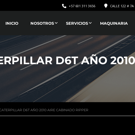
+57 601 311 3656
CALLE 122 # 7A 
INICIO
NOSOTROS
SERVICIOS
MAQUINARIA
RPILLAR D6T AÑO 201
ATERPILLAR D6T AÑO 2010 AIRE CABINADO RIPPER