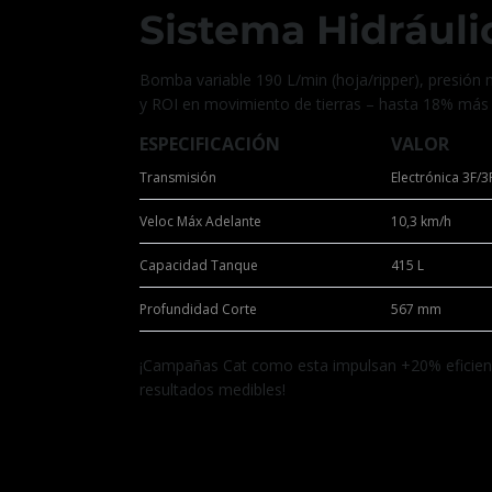
Sistema Hidráuli
Bomba variable 190 L/min (hoja/ripper), presión m
y ROI en movimiento de tierras – hasta 18% más ef
ESPECIFICACIÓN
VALOR
Transmisión
Electrónica 3F/3
Veloc Máx Adelante
10,3 km/h
Capacidad Tanque
415 L
Profundidad Corte
567 mm
¡Campañas Cat como esta impulsan +20% eficienc
resultados medibles!