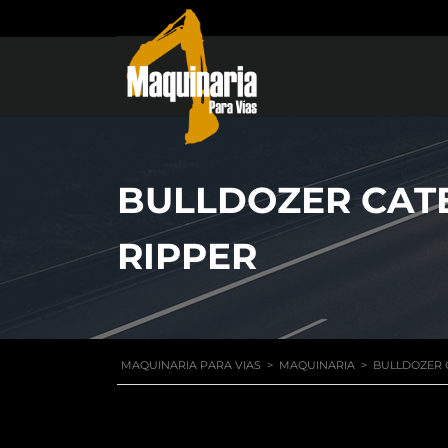
BULLDOZER CATE
RIPPER
MAQUINARIA PARA VIAS
>
MAQUINARIA
>
BULLDOZER C