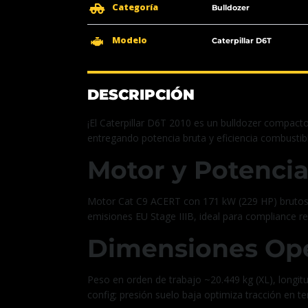
Categoría
Bulldozer
Modelo
Caterpillar D6T
DESCRIPCIÓN
¡El Caterpillar D6T 2010 es un bulldozer compact
entregando potencia bruta y eficiencia combusti
Motor y Potenci
Motor Cat C9 ACERT con 171 kW (229 HP) brutos
emisiones EU Stage IIIB, ideal para compliance re
Dimensiones Ope
Peso en orden de trabajo ~20.449 kg (XL), long
config; presión suelo baja optimiza tracción en t