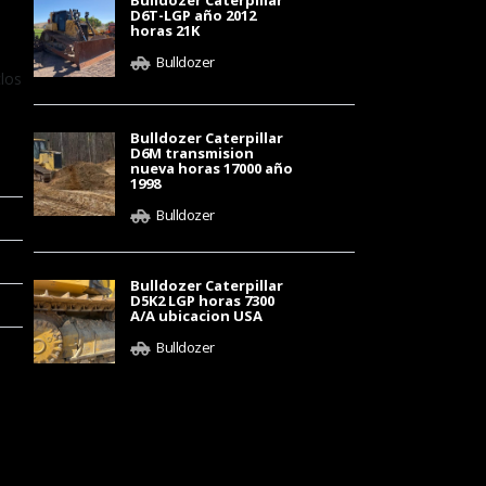
Bulldozer Caterpillar
D6T-LGP año 2012
horas 21K
Bulldozer
clos
Bulldozer Caterpillar
D6M transmision
nueva horas 17000 año
1998
Bulldozer
Bulldozer Caterpillar
D5K2 LGP horas 7300
A/A ubicacion USA
Bulldozer