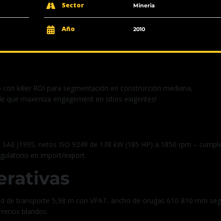
Sector
Mineria
Año
2010
o con killer ROI para segmentación en construcción mediana,
ble que maximiza engagement en sitios exigentes!
a
 SAE J1995, netos ISO 9249 de 138 kW (185 HP) a 1850 rpm – cumpl
gulatorio en import/export.
rativas
itud de transporte 5,98 m con VPAT, ancho de orugas 610-810 mm se
errenos blandos.