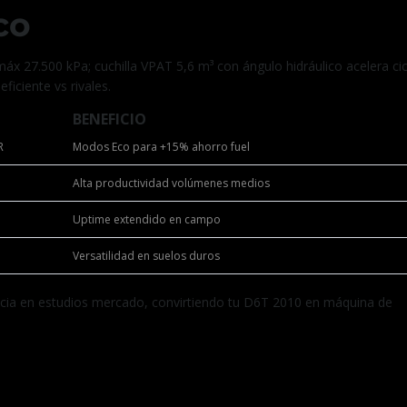
co
áx 27.500 kPa; cuchilla VPAT 5,6 m³ con ángulo hidráulico acelera ci
iciente vs rivales.
BENEFICIO
R
Modos Eco para +15% ahorro fuel
Alta productividad volúmenes medios
Uptime extendido en campo
Versatilidad en suelos duros
ia en estudios mercado, convirtiendo tu D6T 2010 en máquina de