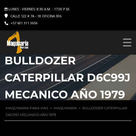
LUNES - VIERNES: 8:30 A.M. - 17:00 P.M.
CALLE 122 # 7A - 18 OFICINA 306
+57 601 311 3656
BULLDOZER
CATERPILLAR D6C99J
MECANICO AÑO 1979
MAQUINARIA PARA VIAS
>
MAQUINARIA
>
BULLDOZER CATERPILLAR
D6C99J MECANICO AÑO 1979