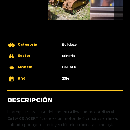
Categoría
Bulldozer
Sector
Mineria
Modelo
D6T GLP
Año
2014
DESCRIPCIÓN
l Caterpillar D6T LGP del año 2014 lleva un motor
diesel
Cat® C9 ACERT™
, que es un motor de 6 cilindros en línea,
enfriado por agua, con inyección electrónica y tecnología