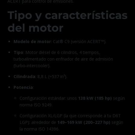
ACERT para control de emisiones.
Tipo y características
del motor
Modelo de motor
: Cat® C9 (versión ACERT™).
Tipo
: Motor diésel de 6 cilindros, 4 tiempos,
turboalimentado con enfriador de aire de admisión
(turbo‑intercooler).
Cilindrada
: 8,8 L (≈537 in³).
Potencia
:
Configuración estándar: unos
138 kW (185 hp)
según
norma ISO 9249.
Configuración XL/LGP (la que corresponde a tu D6T
LGP): alrededor de
149–169 kW (200–227 hp)
según
la norma ISO 14396.