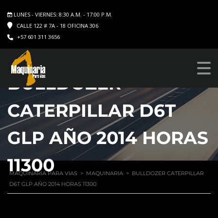
LUNES - VIERNES: 8:30 A.M. - 17:00 P.M.
CALLE 122 # 7A - 18 OFICINA 306
+57 601 311 3656
BULLDOZER
CATERPILLAR D6T
GLP AÑO 2014 HORAS
11300
MAQUINARIA PARA VIAS
>
MAQUINARIA
>
BULLDOZER CATERPILLAR
D6T GLP AÑO 2014 HORAS 11300