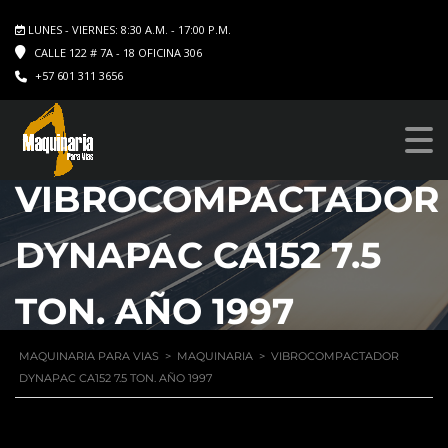
LUNES - VIERNES: 8:30 A.M. - 17:00 P.M.
CALLE 122 # 7A - 18 OFICINA 306
+57 601 311 3656
VIBROCOMPACTADOR
DYNAPAC CA152 7.5
TON. AÑO 1997
MAQUINARIA PARA VIAS
>
MAQUINARIA
>
VIBROCOMPACTADOR
DYNAPAC CA152 7.5 TON. AÑO 1997