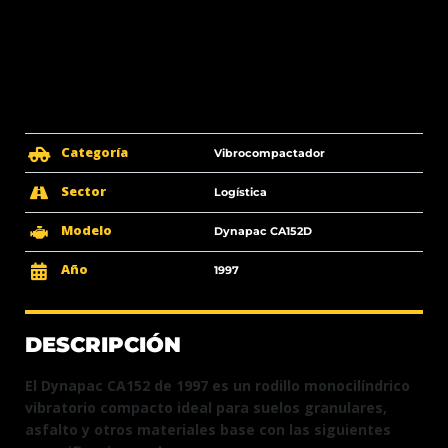
Categoría
Vibrocompactador
Sector
Logística
Modelo
Dynapac CA152D
Año
1997
DESCRIPCIÓN
El Dynapac CA152 de 1997 es un rodillo monocilíndrico
vibratorio compacto ideal para suelos granulares,
asfalto y otros materiales base con las siguientes