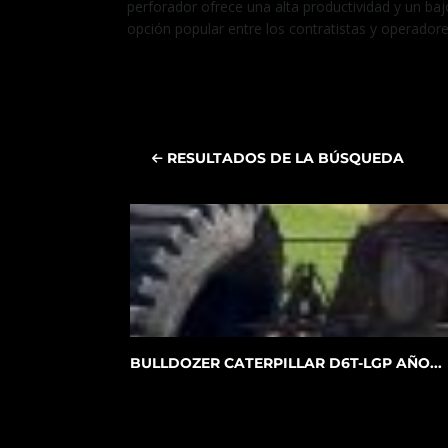
perforador ofrece una alta productividad y un baj
opción popular entre los contratistas y operador
RESULTADOS DE LA BÚSQUEDA
BULLDOZER CATERPILLAR D6T-LGP AÑO...