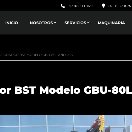
+57 601 311 3656
CALLE 122 # 7A 
INICIO
NOSOTROS
SERVICIOS
MAQUINARIA
RFORADOR BST MODELO GBU-80L AÑO 2017
dor BST Modelo GBU-80