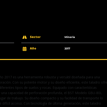
Sector
Mineria
Año
2017
o 2017 es una herramienta robusta y versátil diseñada para una
foración. Con su potente motor y su diseño eficiente, este taladro ofr
iferentes tipos de suelos y rocas. Equipado con características
y una capacidad de perforación profunda, el BST Modelo GBU-80L
lugar de trabajo. Su diseño compacto y su facilidad de transporte lo
difícil acceso. Con tecnología de última generación, este taladro