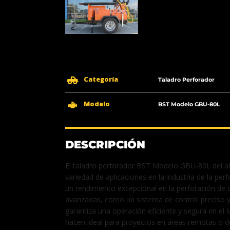
Categoría
Taladro Perforador
Modelo
BST Modelo GBU-80L
DESCRIPCIÓN
El taladro perforador BST Modelo GBU-80L del añ
variedad de aplicaciones en la industria de la per
un rendimiento excepcional en la perforación de d
avanzadas, como un sistema de control preciso 
garantiza una operación eficiente y segura en el 
hacen ideal para proyectos en áreas remotas o de 