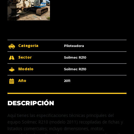
Categoría
Piloteadora
Sector
Soilmec R210
Modelo
Soilmec R210
Año
2011
DESCRIPCIÓN
Aquí tienes las especificaciones técnicas principales del
equipo Soilmec R210 (modelo 2011) recopiladas de fichas y
listados comerciales; incluyo dimensiones, motor,