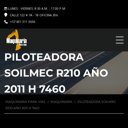
LUNES - VIERNES: 8:30 A.M. - 17:00 P.M.
CALLE 122 # 7A - 18 OFICINA 306
+57 601 311 3656
PILOTEADORA
SOILMEC R210 AÑO
2011 H 7460
MAQUINARIA PARA VIAS
>
MAQUINARIA
>
PILOTEADORA SOILMEC
R210 AÑO 2011 H 7460