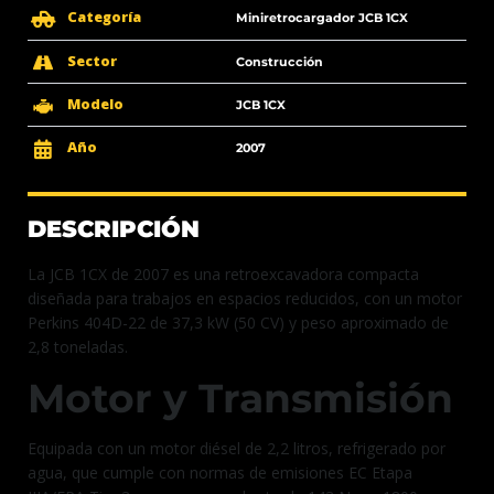
Categoría
Miniretrocargador JCB 1CX
Sector
Construcción
Modelo
JCB 1CX
Año
2007
DESCRIPCIÓN
La JCB 1CX de 2007 es una retroexcavadora compacta
diseñada para trabajos en espacios reducidos, con un motor
Perkins 404D-22 de 37,3 kW (50 CV) y peso aproximado de
2,8 toneladas.
Motor y Transmisión
Equipada con un motor diésel de 2,2 litros, refrigerado por
agua, que cumple con normas de emisiones EC Etapa