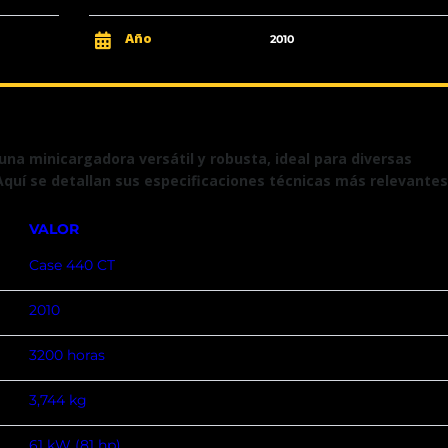
Año
2010
s una minicargadora versátil y robusta, ideal para diversas
 Aquí se detallan sus especificaciones técnicas más relevantes
VALOR
Case 440 CT
2010
3200 horas
3,744 kg
61 kW (81 hp)