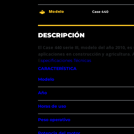
Modelo
Case 440
DESCRIPCIÓN
El Case 440 serie III, modelo del año 2010, e
aplicaciones en construcción y agricultura.
E
specificaciones Técnicas
CARACTERÍSTICA
Modelo
Año
Horas de uso
Peso operativo
Potencia del motor