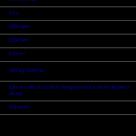
4.5 L
2300 rpm
2300 Nm
0.47 m³
1455 kg (3200 lb)
3.29 m x 1.82 m x 2.05 m (longitud total x ancho de pala x
altura)
12.9 km/h