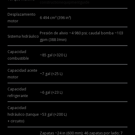
constructionequipmentguide
Desplazamiento
6 494 cm³ (396 in³)
motor
Presión de alivio ~4 980 psi; caudal bomba ~103
Sistema hidráulico
gpm (388 l/min)
Capacidad
~85 gal (≈320 L)
combustible
Capacidad aceite
~7 gal (≈25 L)
motor
Capacidad
~6 gal (≈23 L)
refrigerante
Capacidad
hidráulico (tanque
~53 gal (≈200 L)
+ circuito)
Zapatas ~24 in (600 mm); 46 zapatas por lado; 7