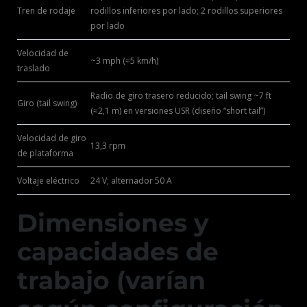
Tren de rodaje
rodillos inferiores por lado; 2 rodillos superiores
por lado
Velocidad de
~3 mph (≈5 km/h)
traslado
Radio de giro trasero reducido; tail swing ~7 ft
Giro (tail swing)
(≈2,1 m) en versiones USR (diseño “short tail”)
Velocidad de giro
13,3 rpm
de plataforma
Voltaje eléctrico
24 V; alternador 50 A
Dimensiones y
capacidades de
trabajo (varían