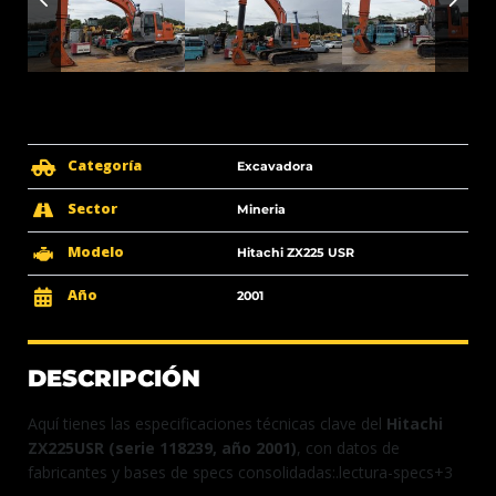
Categoría
Excavadora
Sector
Mineria
Modelo
Hitachi ZX225 USR
Año
2001
DESCRIPCIÓN
Aquí tienes las especificaciones técnicas clave del
Hitachi
ZX225USR (serie 118239, año 2001)
, con datos de
fabricantes y bases de specs consolidadas:.
lectura-specs
+3