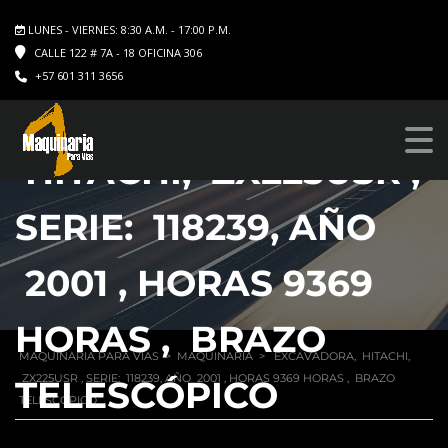
LUNES - VIERNES: 8:30 A.M. - 17:00 P.M.
CALLE 122 # 7A - 18 OFICINA 306
+57 601 311 3656
EXCAVADORA,
HITACHI, ZX225USR ,
SERIE: 118239, AÑO
2001 , HORAS 9369
HORAS , BRAZO
MAQUINARIA PARA VIAS
>
MAQUINARIA
>
EXCAVADORA, HITACHI,
ZX225USR , SERIE: 118239, AÑO 2001 , HORAS 9369 HORAS , BRAZO
TELESCÓPICO
TELESCÓPICO