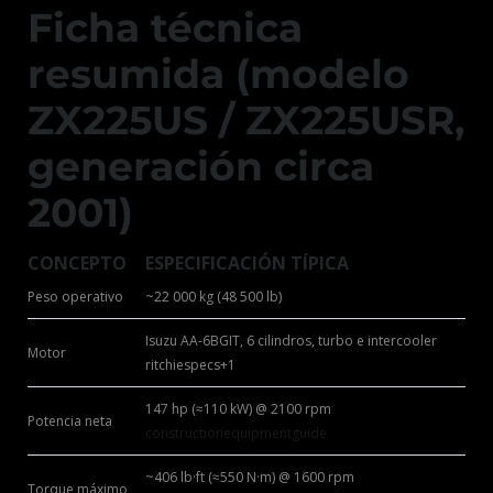
Ficha técnica
resumida (modelo
ZX225US / ZX225USR,
generación circa
2001)
CONCEPTO
ESPECIFICACIÓN TÍPICA
Peso operativo
~22 000 kg (48 500 lb)
Isuzu AA‑6BGIT, 6 cilindros, turbo e intercooler
Motor
ritchiespecs
+1
147 hp (≈110 kW) @ 2100 rpm
Potencia neta
constructionequipmentguide
~406 lb·ft (≈550 N·m) @ 1600 rpm
Torque máximo