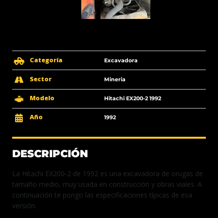
Categoría
Excavadora
Sector
Mineria
Modelo
Hitachi EX200-2 1992
Año
1992
DESCRIPCIÓN
La Hitachi EX200‑2 de 1992 es una excavadora de orugas de
tamaño medio, muy usada en construcción y obras viales. A
continuación te pongo las especificaciones típicas de esa
versión.