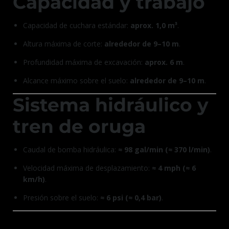
Capacidad y trabajo
Capacidad de cuchara estándar:
aprox. 1,0 m³
.
Altura máxima de corte:
alrededor de 9–10 m
.
Profundidad máxima de excavación:
aprox. 6 m
.
Alcance máximo sobre el suelo:
alrededor de 9–10 m
.
Sistema hidráulico y
tren de oruga
Caudal de bomba hidráulica:
≈ 98 gal/min (≈ 370 l/min)
.
Velocidad máxima de desplazamiento:
≈ 4 mph (≈ 6
km/h)
.
Presión sobre el suelo:
≈ 6 psi (≈ 0,4 bar)
.