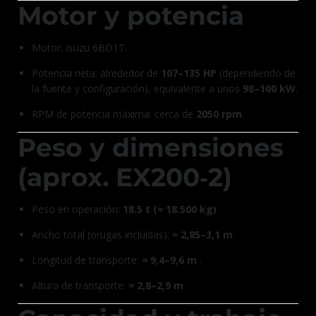
Motor y potencia
Motor: Isuzu 6BD1T.
Potencia neta: alrededor de
107–135 HP
(dependiendo de
la fuente y configuración), equivalente a unos
98–100 kW
.
RPM de potencia máxima: cerca de
2050 rpm
.
Peso y dimensiones
(aprox. EX200‑2)
Peso en operación:
18.5 t (≈ 18.500 kg)
.
Ancho total (orugas incluidas):
≈ 2,85–3,1 m
.
Longitud de transporte:
≈ 9,4–9,6 m
.
Altura de transporte:
≈ 2,8–2,9 m
.