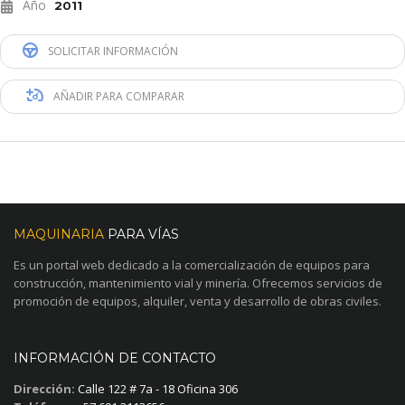
Año
2011
SOLICITAR INFORMACIÓN
AÑADIR PARA COMPARAR
MAQUINARIA
PARA VÍAS
Es un portal web dedicado a la comercialización de equipos para
construcción, mantenimiento vial y minería. Ofrecemos servicios de
promoción de equipos, alquiler, venta y desarrollo de obras civiles.
INFORMACIÓN DE CONTACTO
Dirección:
Calle 122 # 7a - 18 Oficina 306