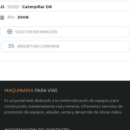
Sector
Caterpillar D6
Año
2006
SOLICITAR INFORMACIÓN
AÑADIR PARA COMPARAR
MAQUINARIA
PARA VÍAS
Es un portal web dedicado a la comercialización de equipos para
construcción, mantenimiento vial y minería. Ofrecemos servicios de
promoción de equipos, alquiler, venta y desarrollo de obras civiles.