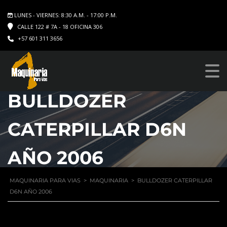
LUNES - VIERNES: 8:30 A.M. - 17:00 P.M.
CALLE 122 # 7A - 18 OFICINA 306
+57 601 311 3656
BULLDOZER
CATERPILLAR D6N
AÑO 2006
MAQUINARIA PARA VIAS
>
MAQUINARIA
>
BULLDOZER CATERPILLAR
D6N AÑO 2006