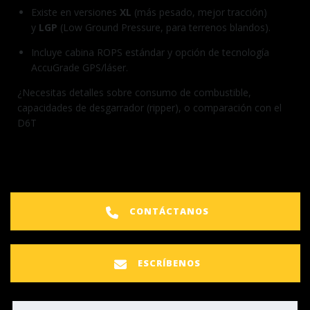
Existe en versiones
XL
(más pesado, mejor tracción)
y
LGP
(Low Ground Pressure, para terrenos blandos).
Incluye cabina ROPS estándar y opción de tecnología
AccuGrade GPS/láser.
¿Necesitas detalles sobre consumo de combustible,
capacidades de desgarrador (ripper), o comparación con el
D6T
CONTÁCTANOS
ESCRÍBENOS