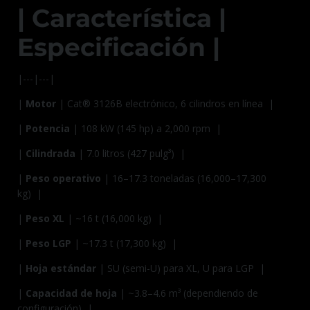
| Característica |
Especificación |
|---|---|
|
Motor
| Cat® 3126B electrónico, 6 cilindros en línea |
|
Potencia
| 108 kW (145 hp) a 2,000 rpm |
|
Cilindrada
| 7.0 litros (427 pulg³) |
|
Peso operativo
| 16–17.3 toneladas (16,000–17,300
kg) |
|
Peso XL
| ~16 t (16,000 kg) |
|
Peso LGP
| ~17.3 t (17,300 kg) |
|
Hoja estándar
| SU (semi-U) para XL, U para LGP |
|
Capacidad de hoja
| ~3.8–4.6 m³ (dependiendo de
configuración) |