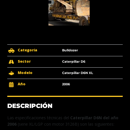
Categoría
Bulldozer
Sector
Caterpillar D6
Modelo
Caterpillar D6N XL
Año
2006
DESCRIPCIÓN
Las especificaciones técnicas del
Caterpillar D6N del año
2006
(serie XL/LGP con motor 3126B) son las siguientes: