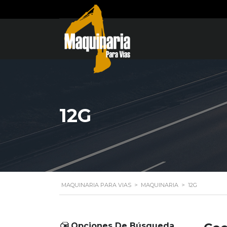
12G
MAQUINARIA PARA VIAS
>
MAQUINARIA
>
12G
Opciones De Búsqueda