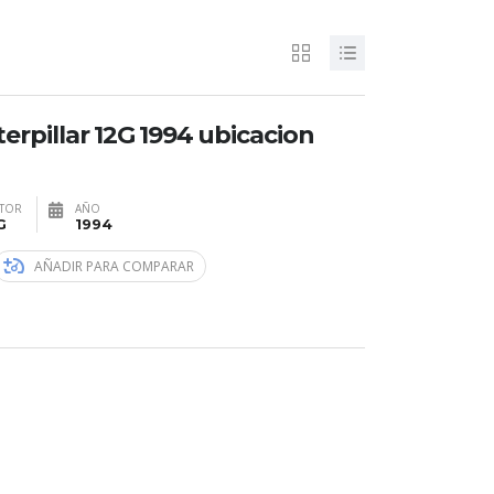
rpillar 12G 1994 ubicacion
TOR
AÑO
G
1994
AÑADIR PARA COMPARAR