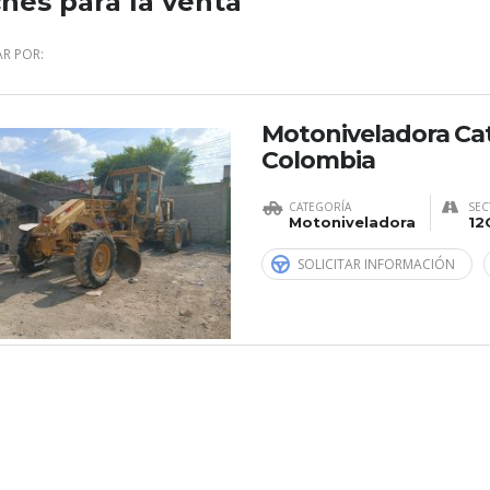
hes para la venta
R POR:
Motoniveladora Cate
Colombia
CATEGORÍA
SEC
Motoniveladora
12
SOLICITAR INFORMACIÓN