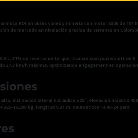
aximiza ROI en obras viales y minería con motor 3306 de 101 
ación de mercado en nivelación precisa de terrenos en Colombi
a
0.5 L, 31% de reserva de torque, transmisión powershift de 6
ando 37.3 km/h máxima, optimizando engagement en operacio
nsiones
 alto, inclinación lateral hidráulica ±25°, elevación máxima 450
,325-16,200 kg, longitud 8.31 m, neumáticos 14.00-24 para
res