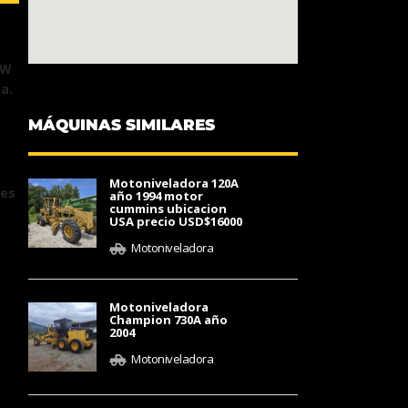
kW
a.
MÁQUINAS SIMILARES
Motoniveladora 120A
nes
año 1994 motor
cummins ubicacion
USA precio USD$16000
Motoniveladora
Motoniveladora
Champion 730A año
2004
Motoniveladora