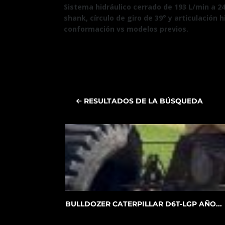
Sistema hidráulico cerrado de 193 L/min a 241
shank, círculo de giro de 39° y articulación
conformación vs modelos previos.
RESULTADOS DE LA BÚSQUEDA
BULLDOZER CATERPILLAR D6T-LGP AÑO...