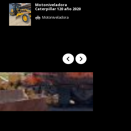
Motoniveladora
Caterpillar 120 año 2020
Motoniveladora
BULLDOZER CATE