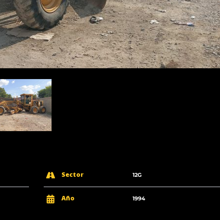
Sector
12G
Año
1994