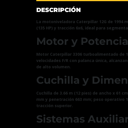
DESCRIPCIÓN
La motoniveladora Caterpillar 12G de 1994 m
(135 HP) y tracción 6x6, ideal para segment
Motor y Potenci
Motor Caterpillar 3306 turboalimentado de 1
velocidades F/R con palanca única, alcanz
de alto volumen.
Cuchilla y Dime
Cuchilla de 3.66 m (12 pies) de ancho x 61 cm
mm y penetración 663 mm; peso operativo 14
tracción superior.
Sistemas Auxilia