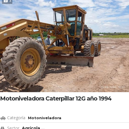
3
Motoniveladora Caterpillar 12G año 1994
Categoría
Motoniveladora
Sector
Agrícola
...