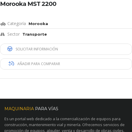
Morooka MST 2200
Categoría
Morooka
Sector
Transporte
SOLICITAR INFORMACIÓN
AÑADIR PARA COMPARAR
MAQUINARIA
PARA VÍAS
Es un portal web dedicado a la comercialización de equipos para
construcción, mantenimiento vial y minería. Ofrecemos servicios de
promoción de equipos, alquiler, venta y desarrollo de obras civiles.