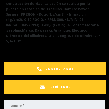
construcción de vías. La acción se realiza por la
puesta en rotación de 3 rodillos.
Bomba: Power
Sprager
PRESION:• Roció(kg/cm2): • Irrigación
(kg/cm2): 0-10
ROCIO: • RPM: 800, • L/MIN: 28
IRRIGACION:• (RPM): 1200,• (L/MIN): 40
Motor: Motor A
gasolina,Marca: Kawasaki, Arranque: Eléctrico
Diámetro del cilindro: 6” a 8”, Longitud de cilindro: 3, 4,
5, 6-10 m.
CONTÁCTANOS
ESCRÍBENOS