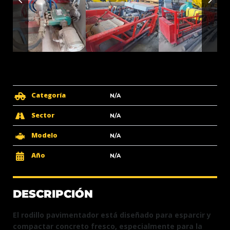
Categoría
N/A
Sector
N/A
Modelo
N/A
Año
N/A
DESCRIPCIÓN
El rodillo pavimentador está diseñado para esparcir y
compactar concreto fresco, especialmente para la