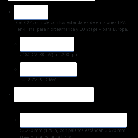
MOTOR
: Cat C2.4, cumple con los estándares de emisiones EPA
Tier 4 Final para Norteamérica y EU Stage V para Europa.
POTENCIA NETA
: 40.2 CV (30 kW) a 2,200 rpm.
POTENCIA BRUTA
: 41.8 CV (31.2 kW).
CAPACIDAD DE EXCAVACIÓN
:
PROFUNDIDAD MÁXIMA DE EXCAVACIÓN
: 3,280 mm (129 in) con palanca estándar, 3,670 mm
(144 in) con palanca larga.