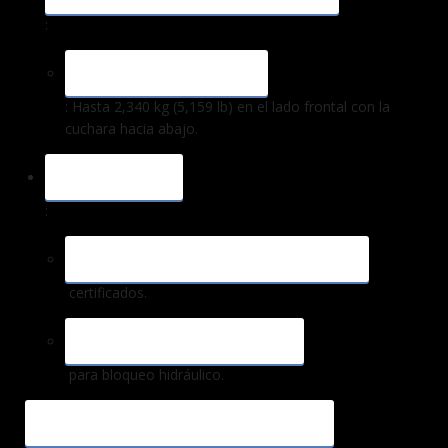
:
EN NIVEL DEL SUELO
: Hasta 2,340 kg (5,159 lb) en el lado frontal con la
cuchara hacia abajo.
SEGURIDAD
:
ROPS, TOPS Y TOP GUARD LEVEL 1
certificados.
SISTEMA CAT INTERLOCK
para bloqueo hidráulico.
CARACTERÍSTICAS ADICIONALES