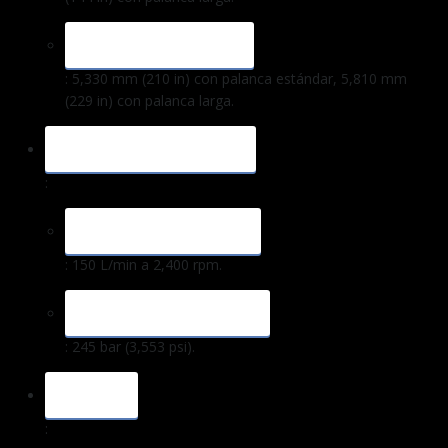
ALCANCE MÁXIMO
: 5,330 mm (210 in) con palanca estándar, 5,810 mm
(229 in) con palanca larga.
SISTEMA HIDRÁULICO
:
CAUDAL DE BOMBA
: 150 L/min a 2,400 rpm.
PRESIÓN OPERATIVA
: 245 bar (3,553 psi).
PESO
: