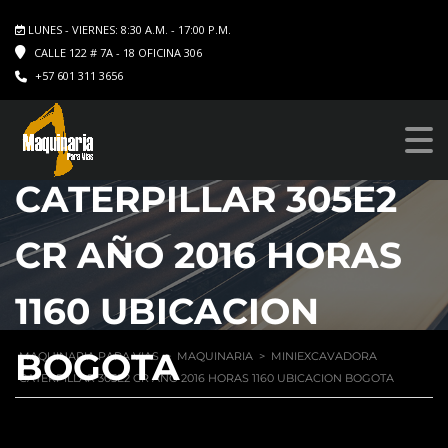
LUNES - VIERNES: 8:30 A.M. - 17:00 P.M.
CALLE 122 # 7A - 18 OFICINA 306
+57 601 311 3656
MINIEXCAVADORA
CATERPILLAR 305E2
CR AÑO 2016 HORAS
1160 UBICACION
BOGOTA
MAQUINARIA PARA VIAS
>
MAQUINARIA
>
MINIEXCAVADORA
CATERPILLAR 305E2 CR AÑO 2016 HORAS 1160 UBICACION BOGOTA