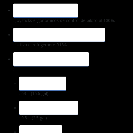
SISTEMA DE CONTROL
: Joysticks ergonómicos de control de piloto al 100%.
SISTEMA DE AIRE ACONDICIONADO
: Utiliza el refrigerante R134a.
CAPACIDADES DE TANQUES
:
COMBUSTIBLE
: 63 L (16.6 gal).
ACEITE DEL MOTOR
: 9.5 L (2.5 gal).
HIDRÁULICO