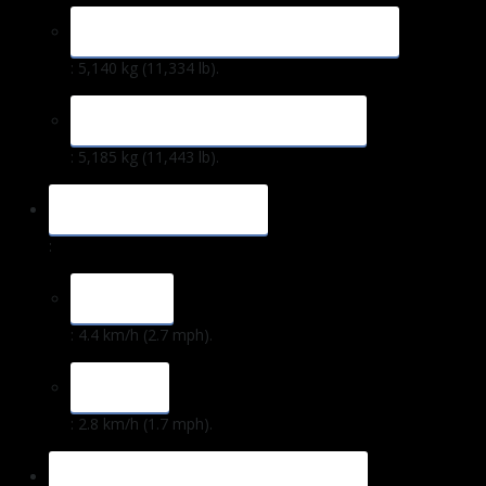
CABINA CON PALANCA ESTÁNDAR
: 5,140 kg (11,334 lb).
CABINA CON PALANCA LARGA
: 5,185 kg (11,443 lb).
VELOCIDAD DE VIAJE
:
ALTA
: 4.4 km/h (2.7 mph).
BAJA
: 2.8 km/h (1.7 mph).
CAPACIDAD DE LEVANTAMIENTO