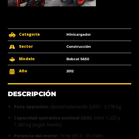
Categoría
Minicargador
Sector
Construcción
Modelo
Bobcat S650
Año
2012
DESCRIPCIÓN
Peso operativo:
Aproximadamente 3,657 - 3,778 kg
Capacidad operativa nominal (ISO):
Entre 1,220 y
1,282 kg (según fuente)
Potencia del motor:
74 hp (55.2 - 55.3 kW)