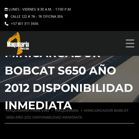
LUNES - VIERNES: 8:30 A.M. - 17:00 P.M.
CALLE 122 # 7A - 18 OFICINA 306
+57 601 311 3656
MINICARGADOR
BOBCAT S650 AÑO
2012 DISPONIBILIDAD
INMEDIATA
MAQUINARIA PARA VIAS
>
MAQUINARIA
>
MINICARGADOR BOBCAT
S650 AÑO 2012 DISPONIBILIDAD INMEDIATA