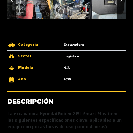
Categoría
Excavadora
Sector
Logística
Modelo
N/A
Año
2025
DESCRIPCIÓN
La excavadora Hyundai Robex 215L Smart Plus tiene
las siguientes especificaciones clave, aplicables a un
equipo con pocas horas de uso (como 4 horas):