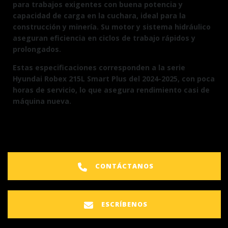
para trabajos exigentes con buena potencia y
capacidad de carga en la cuchara, ideal para la
construcción y minería. Su motor y sistema hidráulico
aseguran eficiencia en ciclos de trabajo rápidos y
prolongados.
Estas especificaciones corresponden a la serie
Hyundai Robex 215L Smart Plus del 2024-2025, con poca
horas de servicio, lo que asegura rendimiento casi de
máquina nueva.
CONTÁCTANOS
ESCRÍBENOS