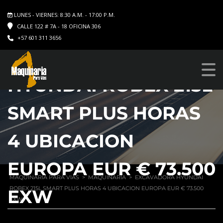
LUNES - VIERNES: 8:30 A.M. - 17:00 P.M.
CALLE 122 # 7A - 18 OFICINA 306
+57 601 311 3656
EXCAVADORA
HYUNDAI ROBEX 215L
SMART PLUS HORAS
4 UBICACION
EUROPA EUR € 73.500
MAQUINARIA PARA VIAS
>
MAQUINARIA
>
EXCAVADORA HYUNDAI
ROBEX 215L SMART PLUS HORAS 4 UBICACION EUROPA EUR € 73.500
EXW
EXW