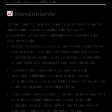
a sus mejoras tecnológicas.
Rendimiento
El rendimiento de la excavadora está directamente
relacionado con su capacidad de fuerza de
excavación, el sistema hidráulico y la velocidad del
ciclo de trabajo.
Fuerza de excavación: La combinación de un motor
potente y un sistema hidráulico robusto permite
una fuerza de arranque de cucharón considerable,
lo que facilita la excavación en terrenos duros.
Velocidad de operación: Las mejoras en la
tecnología hidráulica y en el tren de rodaje
contribuyen a un ciclo de trabajo más rápido, lo que
aumenta la productividad por hora.
Comodidad del operador: El diseño de la cabina y los
controles ergonómicos reducen la fatiga del
operador, lo que contribuye a mantener una alta
productividad durante jornadas largas.