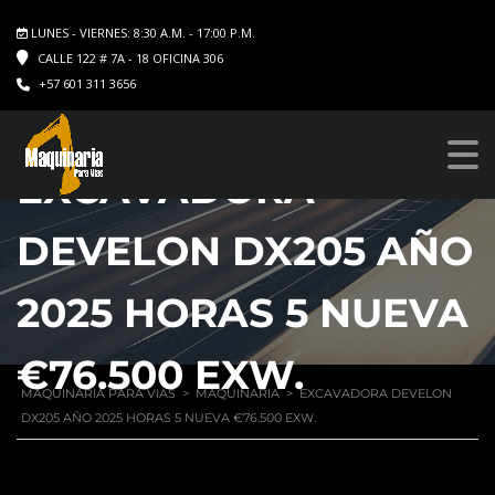
LUNES - VIERNES: 8:30 A.M. - 17:00 P.M.
CALLE 122 # 7A - 18 OFICINA 306
+57 601 311 3656
EXCAVADORA
DEVELON DX205 AÑO
2025 HORAS 5 NUEVA
€76.500 EXW.
MAQUINARIA PARA VIAS
>
MAQUINARIA
>
EXCAVADORA DEVELON
DX205 AÑO 2025 HORAS 5 NUEVA €76.500 EXW.