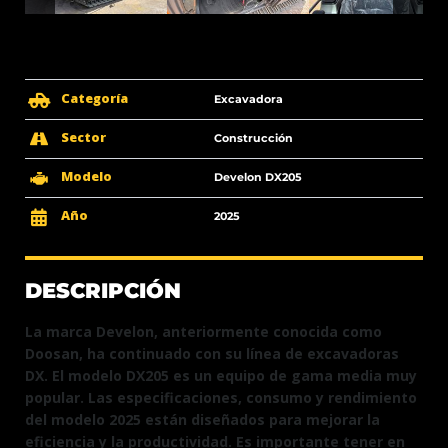
Categoría
Excavadora
Sector
Construcción
Modelo
Develon DX205
Año
2025
DESCRIPCIÓN
La marca Develon, anteriormente conocida como
Doosan, ha continuado con su línea de excavadoras
DX. El modelo DX205 es un equipo de gama media muy
popular. Las especificaciones, consumo y rendimiento
del modelo 2025 están diseñados para mejorar la
eficiencia y la productividad.
Es importante tener en