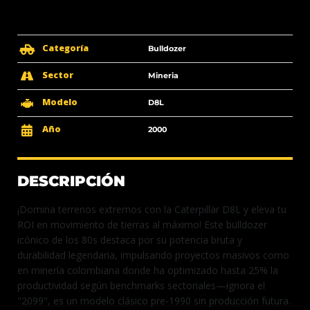
Categoría
Bulldozer
Sector
Mineria
Modelo
D8L
Año
2000
DESCRIPCIÓN
¡Domina terrenos extremos con la Caterpillar D8L y eleva tu
ROI en movimiento de tierras al máximo! Este bulldozer
icónico de los 80s destaca por su potencia bruta y
durabilidad legendaria, impulsando proyectos masivos como
en minería colombiana donde ha optimizado hasta 25% la
productividad según benchmarks sectoriales—ignora el
"2099", es un modelo clásico pre-1990 sin producción futura.