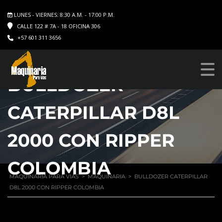
LUNES - VIERNES: 8:30 A.M. - 17:00 P.M.
CALLE 122 # 7A - 18 OFICINA 306
+57 601 311 3656
BULLDOZER
CATERPILLAR D8L
2000 CON RIPPER
COLOMBIA
MAQUINARIA PARA VIAS
>
MAQUINARIA
>
BULLDOZER CATERPILLAR
D8L 2000 CON RIPPER COLOMBIA