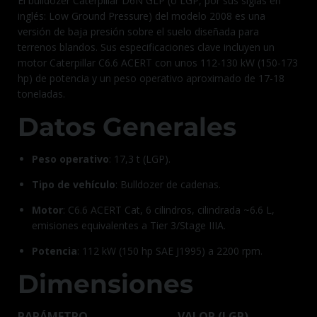
El bulldozer Caterpillar D6N GLP (o LGP, por sus siglas en
inglés: Low Ground Pressure) del modelo 2008 es una
versión de baja presión sobre el suelo diseñada para
terrenos blandos. Sus especificaciones clave incluyen un
motor Caterpillar C6.6 ACERT con unos 112-130 kW (150-173
hp) de potencia y un peso operativo aproximado de 17-18
toneladas.
Datos Generales
Peso operativo
: 17,3 t (LGP).
Tipo de vehículo
: Bulldozer de cadenas.
Motor
: C6.6 ACERT Cat, 6 cilindros, cilindrada ~6.6 L,
emisiones equivalentes a Tier 3/Stage IIIA.
Potencia
: 112 kW (150 hp SAE J1995) a 2200 rpm.
Dimensiones
PARÁMETRO
VALOR (LGP)