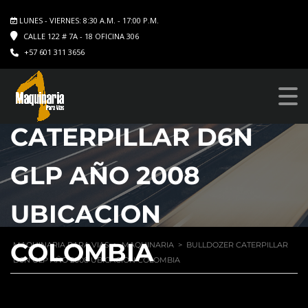
LUNES - VIERNES: 8:30 A.M. - 17:00 P.M.
CALLE 122 # 7A - 18 OFICINA 306
+57 601 311 3656
BULLDOZER
CATERPILLAR D6N
GLP AÑO 2008
UBICACION
COLOMBIA
MAQUINARIA PARA VIAS
>
MAQUINARIA
>
BULLDOZER CATERPILLAR
D6N GLP AÑO 2008 UBICACION COLOMBIA