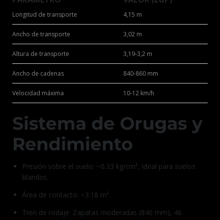
Longitud de transporte
4,15 m
Ancho de transporte
3,02 m
Altura de transporte
3,19-3,2 m
Ancho de cadenas
840-860 mm
Velocidad máxima
10-12 km/h
Sistema de Orugas y
Rendimiento
Presión sobre el suelo: ~0.33 kg/cm², ideal para suelos
blandos.
Área de contacto: ~3.18 m².
Tren de rodaje: Zapatas moderadas (840 mm), 46