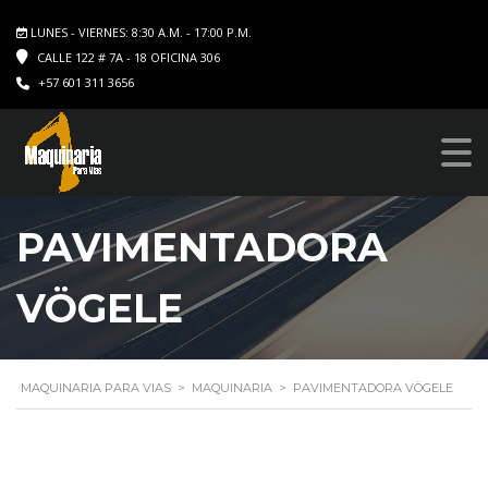
LUNES - VIERNES: 8:30 A.M. - 17:00 P.M.
CALLE 122 # 7A - 18 OFICINA 306
+57 601 311 3656
PAVIMENTADORA
VÖGELE
MAQUINARIA PARA VIAS
>
MAQUINARIA
>
PAVIMENTADORA VÖGELE