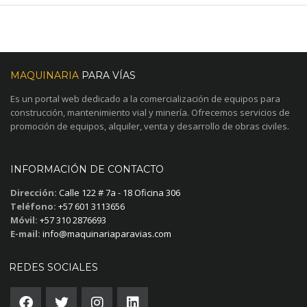
MAQUINARIA
PARA VÍAS
Es un portal web dedicado a la comercialización de equipos para
construcción, mantenimiento vial y minería. Ofrecemos servicios de
promoción de equipos, alquiler, venta y desarrollo de obras civiles.
INFORMACIÓN DE CONTACTO
Dirección:
Calle 122 # 7a - 18 Oficina 306
Teléfono:
+57 601 3113656
Móvil:
+57 310 2876693
E-mail:
info@maquinariaparavias.com
REDES SOCIALES