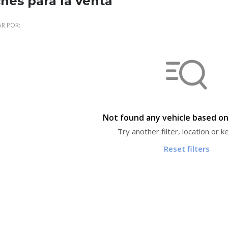
hes para la venta
R POR:
Not found any vehicle based on 
Try another filter, location or 
Reset filters