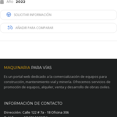
Año
2022
SOLICITAR INFORMACIÓN
AÑADIR PARA COMPARAR
MAQUINARIA
PARA VÍAS
Es un portal web dedicado a la comercialización de equipos para
construcción, mantenimiento vial y minería. Ofrecemos servicios de
promoción de equipos, alquiler, venta y desarrollo de obras civiles.
INFORMACIÓN DE CONTACTO
Dirección:
Calle 122 # 7a - 18 Oficina 306