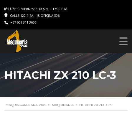
LUNES - VIERNES: 8:30 A.M. - 17:00 P.M.
CALLE 122 # 7A - 18 OFICINA 306
+57 601 311 3656
HITACHI ZX 210 LC-3
MAQUINARIA PARA VIAS
>
MAQUINARIA
>
HITACHI ZX 210 LC-3