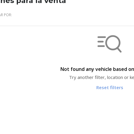
hes para la venta
R POR:
Not found any vehicle based on 
Try another filter, location or 
Reset filters