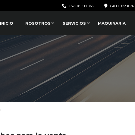
+57 601 311 3656
CALLE 122 # 7A 
INICIO
NOSOTROS
SERVICIOS
MAQUINARIA
T