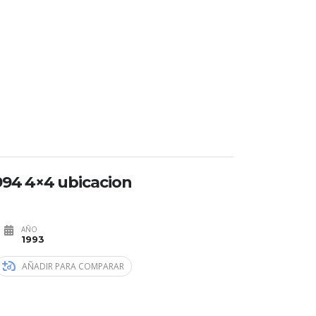
994 4×4 ubicacion
AÑO
1993
AÑADIR PARA COMPARAR