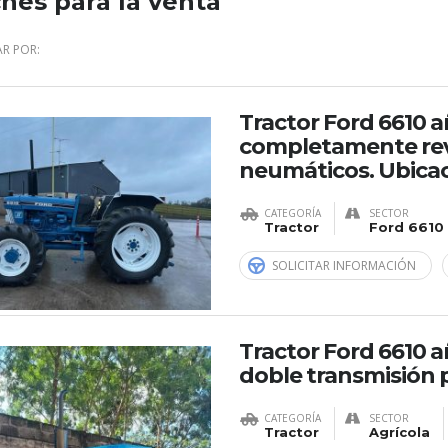
hes para la venta
R POR:
Tractor Ford 6610 
completamente rev
neumáticos. Ubica
CATEGORÍA
SECTOR
Tractor
Ford 6610
SOLICITAR INFORMACIÓN
Tractor Ford 6610 añ
doble transmisión p
CATEGORÍA
SECTOR
Tractor
Agrícola