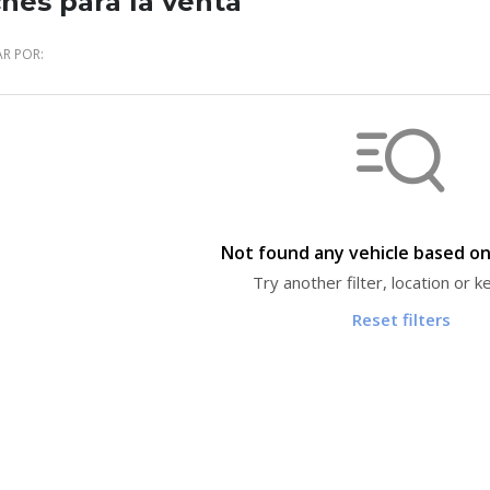
hes para la venta
R POR:
Not found any vehicle based on 
Try another filter, location or 
Reset filters