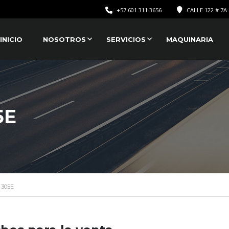
+57 601 311 3656
CALLE 122 # 7A 
INICIO
NOSOTROS
SERVICIOS
MAQUINARIA
5E
 305E