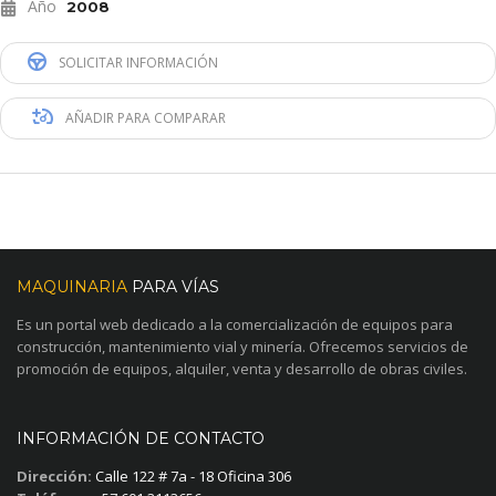
Año
2008
SOLICITAR INFORMACIÓN
AÑADIR PARA COMPARAR
MAQUINARIA
PARA VÍAS
Es un portal web dedicado a la comercialización de equipos para
construcción, mantenimiento vial y minería. Ofrecemos servicios de
promoción de equipos, alquiler, venta y desarrollo de obras civiles.
INFORMACIÓN DE CONTACTO
Dirección:
Calle 122 # 7a - 18 Oficina 306