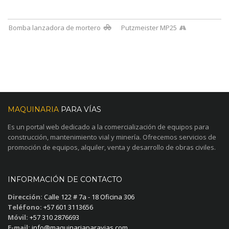
Bomba lanzadora de mortero
Putzmeister MP25
MAQUINARIA
PARA VÍAS
Es un portal web dedicado a la comercialización de equipos para
construcción, mantenimiento vial y minería. Ofrecemos servicios de
promoción de equipos, alquiler, venta y desarrollo de obras civiles.
INFORMACIÓN DE CONTACTO
Dirección:
Calle 122 # 7a - 18 Oficina 306
Teléfono:
+57 601 3113656
Móvil:
+57 310 2876693
E-mail:
info@maquinariaparavias.com