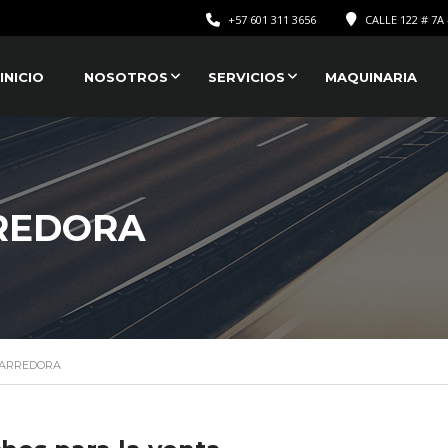
+57 601 311 3656
CALLE 122 # 7A 
INICIO
NOSOTROS
SERVICIOS
MAQUINARIA
REDORA
BARREDORA